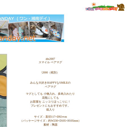
zhs2007
スマイル ペアマグ
\2000（税別）
みんな大好きHAPPYなSMILEの
ペアマグ
マグとしても 小物入れ、多肉入れたり
花瓶にしても
お部屋を ニッコリほっこりに！
プレゼントにもおすすめです。
箱入り
サイズ：直径117×D92ｍm
（パッケージサイズ：約W230×D105×H105mm）
素材：陶器