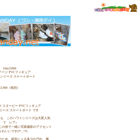
lchn15060
ージ PVCフィギュア
シリーズ スケートボード
\3,900（税別）
製 90’ スヌーピー PVCフィギュア
リーズ スケートボード です
でも このハワイシリーズは大変人気
で レア♪
この傍で一緒に写真撮影のアクセント
わいいです(*^_^*)
のため 経年による多少の汚れ、傷、