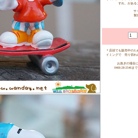
すれ、がある
サ
製
＊店頭でも販売中のた
イミングで 売り切れ
お急ぎの場合には 
0466-28-2