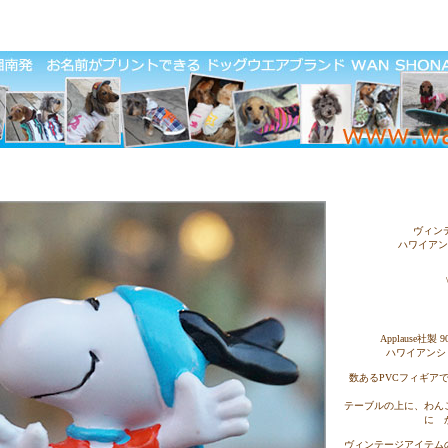
ヴィンテ
ハワイアン
Applause社
ハワイアンシ
数あるPVCフィギア
テーブルの上に、わん
に か
ヴィンテージアイテム