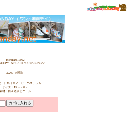
monikana16002
NOOPY –STICKER “COWABUNGA”
\1,200（税別）
定 日焼けスヌーピーのステッカー
サイズ：13cm x 8cm
素材：白＆透明ビニール