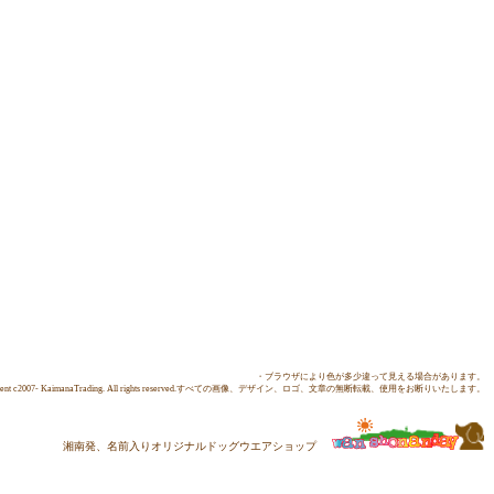
・ブラウザにより色が多少違って見える場合があります。
ontent c2007- KaimanaTrading. All rights reserved.すべての画像、デザイン、ロゴ、文章の無断転載、使用をお断りいたします。
湘南発、名前入りオリジナルドッグウエアショップ