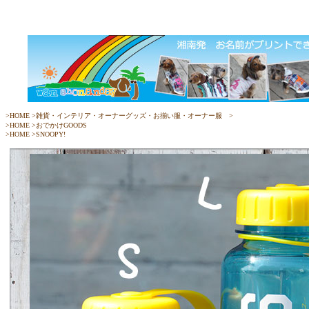
>
HOME
>
雑貨・インテリア・オーナーグッズ・お揃い服・オーナー服
>
>
HOME
>おでかけGOODS
>
HOME
>
SNOOPY!