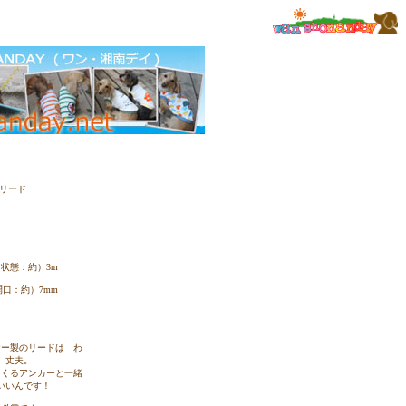
リード
た状態：約）3m
開口：約）7mm
ヤー製のリードは わ
 丈夫。
るくるアンカーと一緒
いいんです！