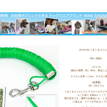
OCW1204
くるくるコイル
\980（税別）
［サイズ］
縮めた状態：約）30cm、伸ばし
ナスカン全長：5.5cm、ナスカン
［総重量］
約）120グラム
くるくるコイルしていてスチールワイ
んこの足にも絡みにくくて
海や芝生でも、通常のお散歩にも、く
に使えば リードが汚れなくて