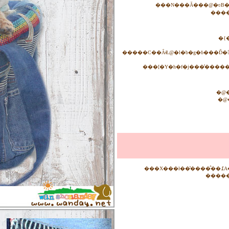
���N���Ă���@�ʋΒ��A�X
�{
�@�
�@
���X���ł��̔����̂��߁A�����݌ɊǗ������Ă���܂����^�C�~���O�Ł@����؂�̏ꍇ