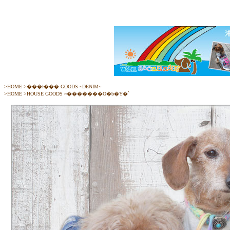
>
HOME
>
���ł��� GOODS ~DENIM~
>
HOME
>
HOUSE GOODS ~�������O�b�Y�`