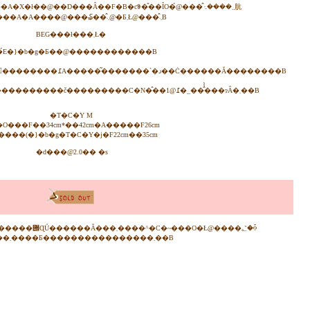
�ł��@��D���Ȃ��F�B�ƈꏏ�̎��ȊO�́@���̂܂܂����ۂ肮
������A�A����@���₷��̂܂܁@�Ƃ܂Ł@���̂܂܁B
BEG���ł���܂Ł�
�́E�}�b�g�Ƃ��@������������B
�����C��ȂǂŁ@�l�b�g�ɓ���Ď�􂢂��������߁A�����͂�������`�𐮂��Ċ������Ă��������B
���[�Y�h�f�j���̕��������������č���������C�N�̂��߁@1�_���̂̔̔��ɂȂ�܂��B
�T�C�Y M
O���F��34cm*��42cm�A�����F26cm
����(�}�b�g�T�C�Y�j�F22cm��35cm
�d���@2.0�� �s
������܂����Ƃ����������������܂��B