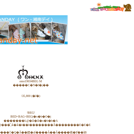
omo19034BEG M
�����C�N�f�j��
\35,800 (�ŕ�)
!BEG!
BED+BAG=BEG(�x�b�O�j
�������Ł@�ӂ�ӂ�x�b�h�A
���ł������@���̂܂܂ӂ�ӂ�ł��ł��������Ă��������E�E�E
���񂾂�Q�Ă��鎞�Ԃ̑����Ȃ��Ă����䂪�Ƃ̂��ȁB