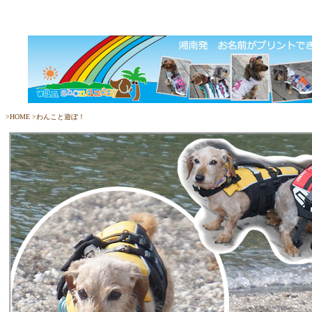
>
HOME
>
わんこと遊ぼ！