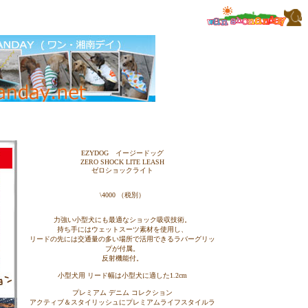
EZYDOG イージードッグ
ZERO SHOCK LITE LEASH
ゼロショックライト
\4000 （税別）
力強い小型犬にも最適なショック吸収技術。
持ち手にはウェットスーツ素材を使用し、
リードの先には交通量の多い場所で活用できるラバーグリッ
プが付属。
反射機能付。
小型犬用 リード幅は小型犬に適した1.2cm
プレミアム デニム コレクション
アクティブ＆スタイリッシュにプレミアムライフスタイルラ