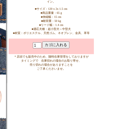
イン。
■サイズ：120 x 2x 1.5 cm
■商品重量：65 g
■伸縮幅：15 cm
■耐荷重：50 kg
■リード幅：1.4 cm
■適応犬種：超小型犬～中型犬
■材質：ポリエステル、天然ゴム、ネオプレン、金具、革等
＊店頭でも販売中のため、随時在庫管理をしておりますが
タイミングで 在庫切れの場合のお取り寄せ、
売り切れの場合がありますことを
ご了承くださいませ。