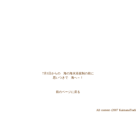
7月1日からの 海の海水浴規制の前に
思いつきで 海へ～！
前のページに戻る
All content c2007
KaimanaTrad