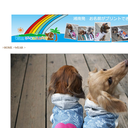
>
HOME
>
WEAR
>