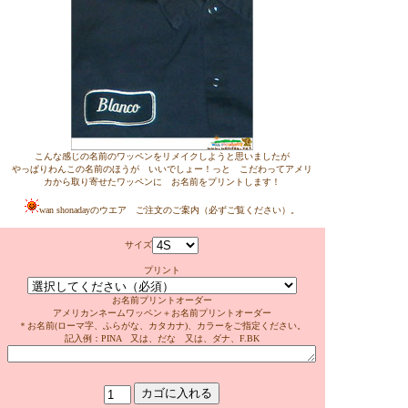
こんな感じの名前のワッペンをリメイクしようと思いましたが
やっぱりわんこの名前のほうが いいでしょー！っと こだわってアメリ
カから取り寄せたワッペンに お名前をプリントします！
wan shonadayのウエア ご注文のご案内（必ずご覧ください）
。
サイズ
プリント
お名前プリントオーダー
アメリカンネームワッペン＋お名前プリントオーダー
＊お名前(ローマ字、ふらがな、カタカナ)、カラーをご指定ください。
記入例：PINA 又は、だな 又は、ダナ、F.BK