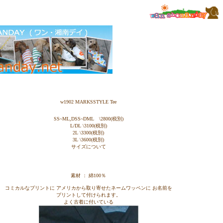
w1902 MARKSSTYLE Tee
SS~ML,DSS~DML \2800(税別)
L/DL \3100(税別)
2L \3300(税別)
3L \3600(税別)
サイズについて
素材 ： 綿100％
コミカルなプリントに アメリカから取り寄せたネームワッペンに お名前を
プリントして付けられます。
よく古着に付いている