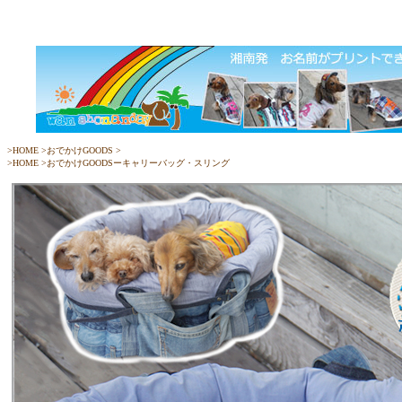
>
HOME
>
おでかけGOODS
>
>
HOME
>
おでかけGOODSーキャリーバッグ・スリング