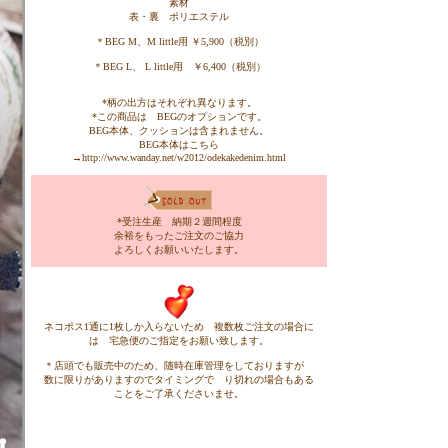
素材
表・裏 ポリエステル
＊BEG M、M little用 ￥5,900（税別）
＊BEG L、 L little用 ￥6,400（税別）
*柄の出方はそれぞれ異なります。
*この商品は BEGのオプションです。
BEG本体、クッションは含まれません。
BEG本体はこちら
→
http://www.wanday.net/w2012/odekakedenim.html
*受注生産 納期２週間程度
余裕をもったご注文のご協力
よろしくお願いいたします。
ネコポス1通に1枚しか入らないため 複数枚ご注文の場合に
は 宅急便のご指定をお願い致します。
＊店頭でも販売中のため、随時在庫管理をしておりますが
数に限りがありますのでタイミングで り切れの場合もある
ことをご了承くださいませ。