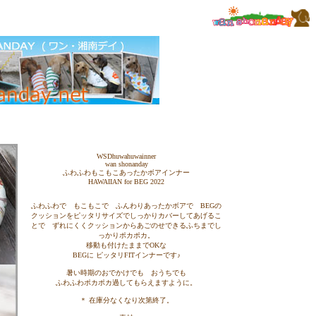
WSDhuwahuwainner
wan shonanday
ふわふわもこもこあったかボアインナー
HAWAIIAN for BEG 2022
ふわふわで もこもこで ふんわりあったかボアで BEGの
クッションをピッタリサイズでしっかりカバーしてあげるこ
とで ずれにくくクッションからあごのせできるふちまでし
っかりポカポカ。
移動も付けたままでOKな
BEGに ピッタリFITインナーです♪
暑い時期のおでかけでも おうちでも
ふわふわポカポカ過してもらえますように。
＊
在庫分なくなり次第終了。