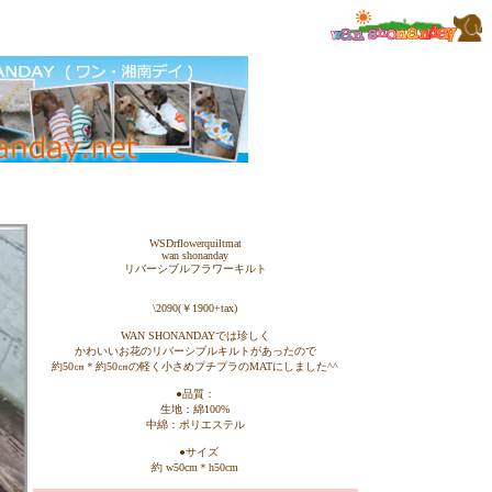
WSDrflowerquiltmat
wan shonanday
リバーシブルフラワーキルト
\2090(￥1900+tax)
WAN SHONANDAYでは珍しく
かわいいお花のリバーシブルキルトがあったので
約50㎝＊約50㎝の軽く小さめプチプラのMATにしました^^
●品質：
生地：綿100%
中綿：ポリエステル
●サイズ
約 w50cm＊h50cm