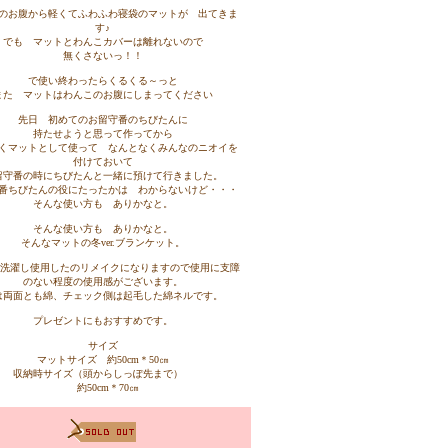
のお腹から軽くてふわふわ寝袋のマットが 出てきま
す♪
でも マットとわんこカバーは離れないので
無くさないっ！！
で使い終わったらくるくる～っと
また マットはわんこのお腹にしまってください
先日 初めてのお留守番のちびたんに
持たせようと思って作ってから
くマットとして使って なんとなくみんなのニオイを
付けておいて
留守番の時にちびたんと一緒に預けて行きました。
番ちびたんの役にたったかは わからないけど・・・
そんな使い方も ありかなと。
そんな使い方も ありかなと。
そんなマットの冬ver.ブランケット。
を洗濯し使用したのリメイクになりますので使用に支障
のない程度の使用感がございます。
は両面とも綿、チェック側は起毛した綿ネルです。
プレゼントにもおすすめです。
サイズ
マットサイズ 約50cm＊50㎝
収納時サイズ（頭からしっぽ先まで）
約50cm＊70㎝