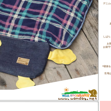
デニム
しばら
お
お留守
*寝袋
生地