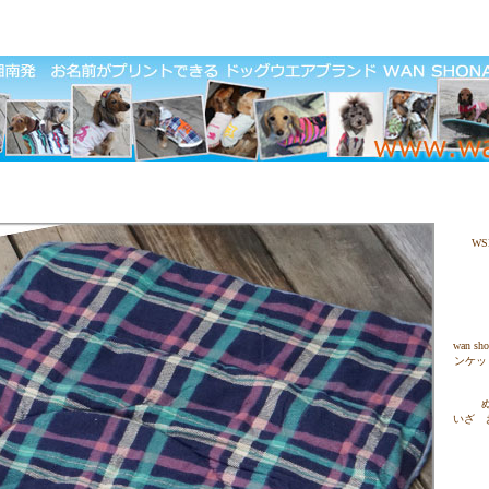
WS
wan 
ンケッ
いざ 