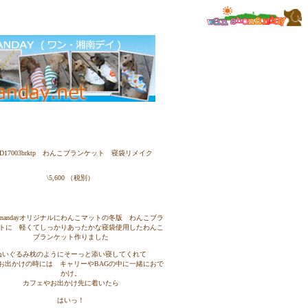
D17003brktp わんこブランケット 寝袋リメイク
\5,600 （税別）
shonandayオリジナルにわんこマットの冬版 わんこブラ
トに 軽くてしっかりあったかな寝袋使用したわんこ
ブランケット作りました
ぬいぐるみ枕のようにそーっと添い寝してくれて
お出かけの時には キャリーやBAGの中に一緒におで
かけ。
カフェやお出かけ先に着いたら
はいっ！