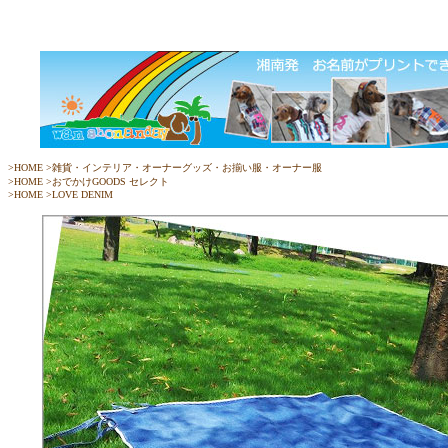
>
HOME
>
雑貨・インテリア・オーナーグッズ・お揃い服・オーナー服
>
HOME
>
おでかけGOODS セレクト
>
HOME
>
LOVE DENIM