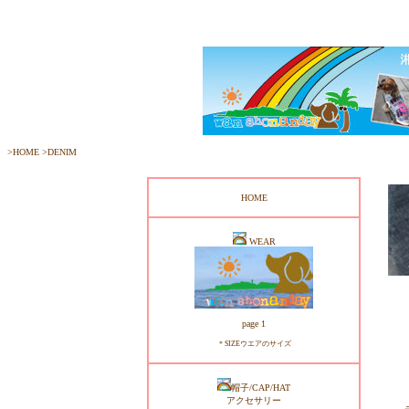
>
HOME
>
DENIM
HOME
WEAR
page 1
＊SIZEウエアのサイズ
帽子/CAP/HAT
アクセサリー