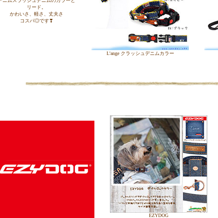
デニムスラッシュデニムのカラーと
リード。
かわいさ、軽さ、丈夫さ
コスパ◎です❣
L'ange クラッシュデニムカラー
EZYDOG