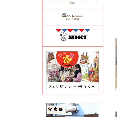
揃い
DOG LOVERS♪
わんこ雑貨