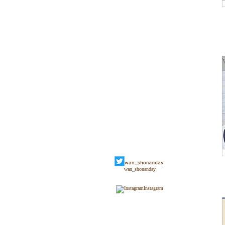
wan_shonanday
Instagram