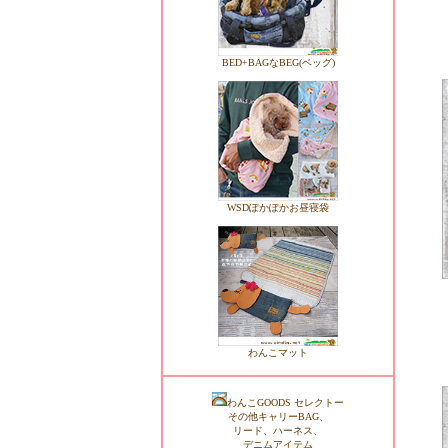
BED+BAGなBEG(ベッグ)
WSDぽかぽかお昼寝袋
わんこマット
わんこGOODS セレクトー
その他キャリーBAG、
リード、ハーネス、
デニムアイテム