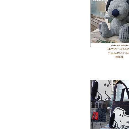
EDWIN＊SNOOP
デニムぬいぐる
90年代