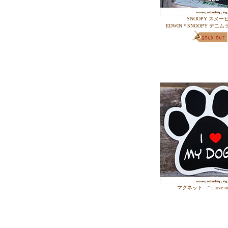
SNOOPY スヌー
EDWIN＊SNOOPY デニ
マグネット " i love my