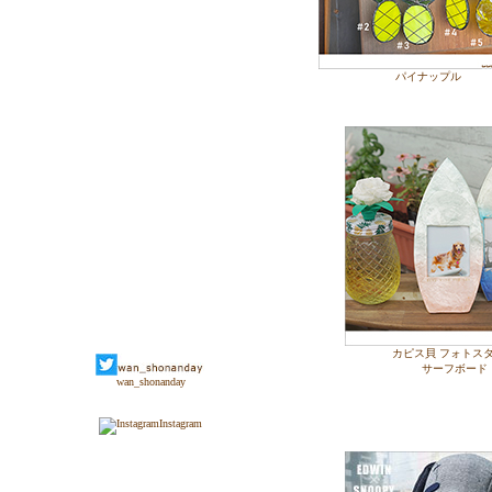
パイナップル
カピス貝 フォトス
サーフボード
wan_shonanday
Instagram