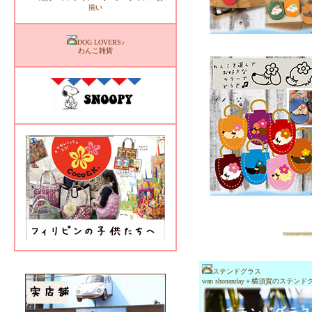
揃い
DOG LOVERS♪
わんこ雑貨
ステンドグラス
wan shonanday＋横須賀のス