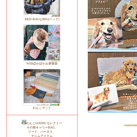
BED+BAGなBEG(ベッグ)
WSDぽかぽかお昼寝袋
わんこマット
わんこGOODS セレクトー
その他キャリーBAG、
リード、ハーネス、
デニムアイテム