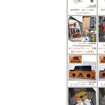
gbe38091 ぬいぐるみ
gb
シュナウザー
OWleatherphonecace
OW
オリジナルプリント 手帳
オリ
型スマホケース(本革)
エコスピーカー BOX
エコ